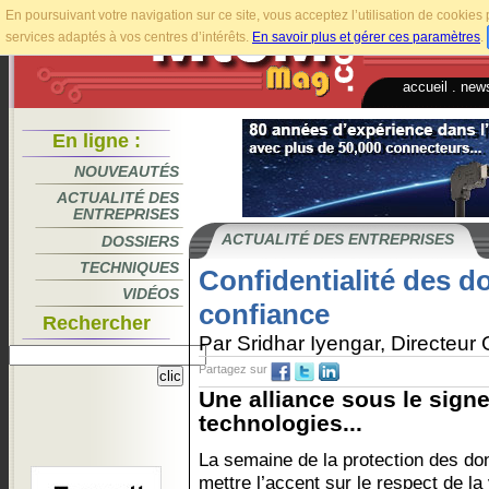
En poursuivant votre navigation sur ce site, vous acceptez l’utilisation de cookie
services adaptés à vos centres d’intérêts.
En savoir plus et gérer ces paramètres
.
accueil
.
news
En ligne :
NOUVEAUTÉS
ACTUALITÉ DES
ENTREPRISES
ACTUALITÉ DES ENTREPRISES
DOSSIERS
TECHNIQUES
Confidentialité des d
VIDÉOS
confiance
Rechercher
Par Sridhar Iyengar, Directeu
Partagez sur
Une alliance sous le sign
technologies...
La semaine de la protection des do
mettre l’accent sur le respect de la