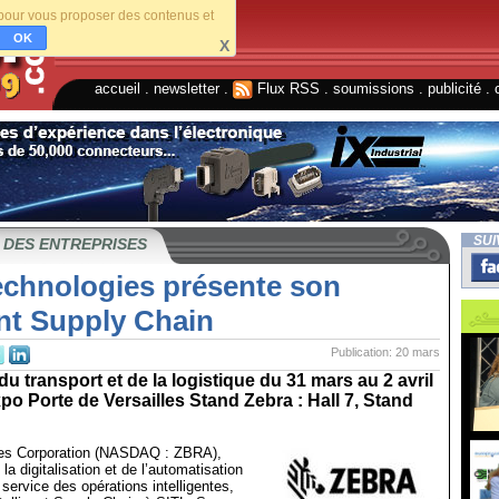
s pour vous proposer des contenus et
OK
X
accueil
.
newsletter
.
Flux RSS
.
soumissions
.
publicité
.
SUI
 DES ENTREPRISES
echnologies présente son
ent Supply Chain
Publication: 20 mars
du transport et de la logistique du 31 mars au 2 avril
po Porte de Versailles Stand Zebra : Hall 7, Stand
ies Corporation (NASDAQ : ZBRA),
la digitalisation et de l’automatisation
service des opérations intelligentes,