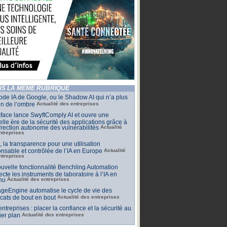
S LA MÊME RUBRIQUE
de IA de Google, ou le Shadow AI qui n’a plus
n de l’ombre
Actualité des entreprises
face lance SwyftComply AI et ouvre une
lle ère de la sécurité des applications grâce à
rrection autonome des vulnérabilités
Actualité
ntreprises
t, la transparence pour une utilisation
nsable et contrôlée de l’IA en Europe
Actualité
ntreprises
uvelle fonctionnalité Benchling Automation
cte les instruments de laboratoire à l’IA en
nu
Actualité des entreprises
geEngine automatise le cycle de vie des
ficats de bout en bout
Actualité des entreprises
 entreprises : placer la confiance et la sécurité au
er plan
Actualité des entreprises