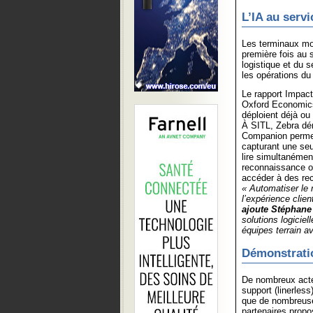
L’IA au servi
Les terminaux mob
première fois au 
logistique et du s
les opérations du 
Le rapport Impact 
Oxford Economics,
déploient déjà ou 
À SITL, Zebra dém
Companion permet
capturant une seu
lire simultanémen
reconnaissance op
accéder à des rec
« Automatiser le m
l’expérience clien
ajoute Stéphane
solutions logicie
équipes terrain a
Démonstratio
De nombreux acteu
support (linerless
que de nombreuses
partenaires prop