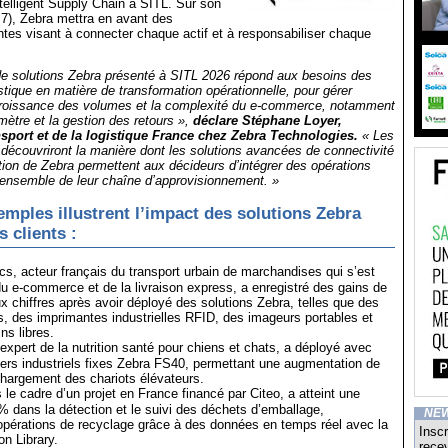
telligent Supply Chain à SITL. Sur son
 7), Zebra mettra en avant des
ntes visant à connecter chaque actif et à responsabiliser chaque
 de solutions Zebra présenté à SITL 2026 répond aux besoins des
istique en matière de transformation opérationnelle, pour gérer
croissance des volumes et la complexité du e-commerce, notamment
omètre et la gestion des retours »,
déclare Stéphane Loyer,
nsport et de la logistique France chez Zebra Technologies.
« Les
 découvriront la manière dont les solutions avancées de connectivité
on de Zebra permettent aux décideurs d’intégrer des opérations
 l’ensemble de leur chaîne d’approvisionnement. »
mples illustrent l’impact des solutions Zebra
 clients :
cs, acteur français du transport urbain de marchandises qui s’est
du e-commerce et de la livraison express, a enregistré des gains de
ux chiffres après avoir déployé des solutions Zebra, telles que des
, des imprimantes industrielles RFID, des imageurs portables et
s libres.
xpert de la nutrition santé pour chiens et chats, a déployé avec
ers industriels fixes Zebra FS40, permettant une augmentation de
hargement des chariots élévateurs.
le cadre d’un projet en France financé par Citeo, a atteint une
% dans la détection et le suivi des déchets d’emballage,
NE
opérations de recyclage grâce à des données en temps réel avec la
Inscr
on Library.
recev