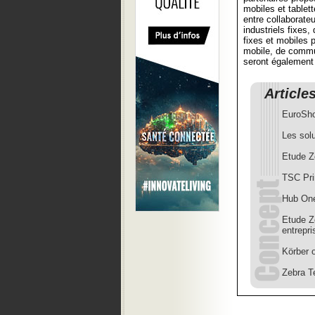
mobiles et tablett
entre collaborat
industriels fixes
fixes et mobiles
mobile, de commun
seront également
Article
EuroSho
Les solu
Etude Z
TSC Pri
Hub One
Etude Ze
entrepri
Körber o
Zebra Te