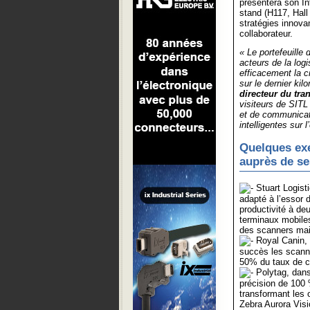
présentera son In
stand (H117, Hall
stratégies innova
collaborateur.
« Le portefeuille
acteurs de la log
efficacement la 
sur le dernier kil
directeur du tra
visiteurs de SITL
et de communicati
intelligentes sur
Quelques exe
auprès de ses
Stuart Logisti
adapté à l’essor 
productivité à de
terminaux mobiles
des scanners main
Royal Canin, e
succès les scann
50% du taux de c
Polytag, dans 
précision de 100 
transformant les 
Zebra Aurora Visi