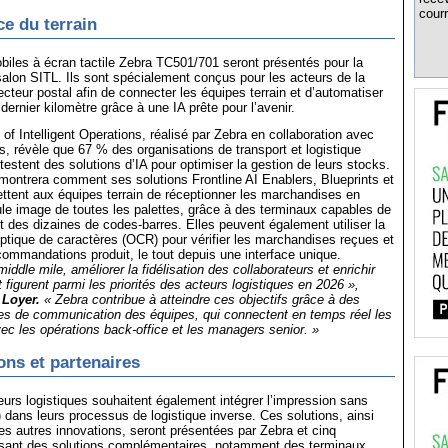
courr
ce du terrain
iles à écran tactile Zebra TC501/701 seront présentés pour la
salon SITL. Ils sont spécialement conçus pour les acteurs de la
ecteur postal afin de connecter les équipes terrain et d’automatiser
dernier kilomètre grâce à une IA prête pour l’avenir.
of Intelligent Operations, réalisé par Zebra en collaboration avec
 révèle que 67 % des organisations de transport et logistique
testent des solutions d’IA pour optimiser la gestion de leurs stocks.
ontrera comment ses solutions Frontline AI Enablers, Blueprints et
tent aux équipes terrain de réceptionner les marchandises en
le image de toutes les palettes, grâce à des terminaux capables de
t des dizaines de codes-barres. Elles peuvent également utiliser la
tique de caractères (OCR) pour vérifier les marchandises reçues et
ommandations produit, le tout depuis une interface unique.
iddle mile, améliorer la fidélisation des collaborateurs et enrichir
t figurent parmi les priorités des acteurs logistiques en 2026 »,
 Loyer.
« Zebra contribue à atteindre ces objectifs grâce à des
lles de communication des équipes, qui connectent en temps réel les
vec les opérations back-office et les managers senior. »
ns et partenaires
rs logistiques souhaitent également intégrer l’impression sans
) dans leurs processus de logistique inverse. Ces solutions, ainsi
 autres innovations, seront présentées par Zebra et cinq
osant des solutions complémentaires, notamment des terminaux