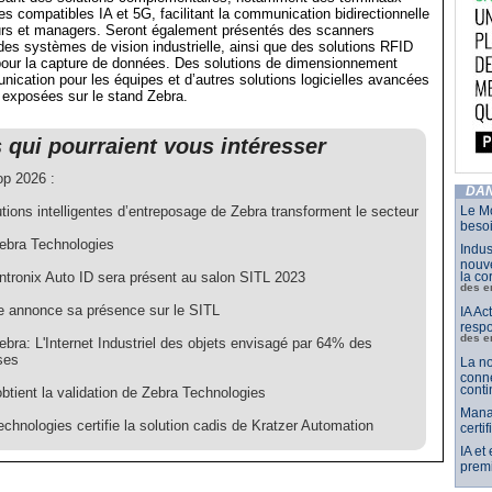
es compatibles IA et 5G, facilitant la communication bidirectionnelle
eurs et managers. Seront également présentés des scanners
, des systèmes de vision industrielle, ainsi que des solutions RFID
 pour la capture de données. Des solutions de dimensionnement
ication pour les équipes et d’autres solutions logicielles avancées
 exposées sur le stand Zebra.
s qui pourraient vous intéresser
p 2026 :
DAN
tions intelligentes d’entreposage de Zebra transforment le secteur
Le Mo
besoi
ebra Technologies
Indus
nouve
ntronix Auto ID sera présent au salon SITL 2023
la co
des e
 annonce sa présence sur le SITL
IA Ac
respo
des e
bra: L'Internet Industriel des objets envisagé par 64% des
ses
La no
conne
conti
btient la validation de Zebra Technologies
Mana
chnologies certifie la solution cadis de Kratzer Automation
certi
IA et
premi