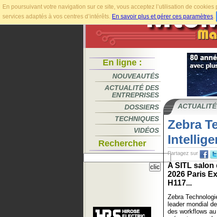
En poursuivant votre navigation sur ce site, vous acceptez l’utilisation de cookie
services adaptés à vos centres d’intérêts.
En savoir plus et gérer ces paramètres
.
En ligne :
NOUVEAUTÉS
ACTUALITÉ DES
ENTREPRISES
ACTUALITÉ
DOSSIERS
TECHNIQUES
Zebra T
VIDÉOS
Intellig
Rechercher
Partagez sur
A SITL salon 
2026 Paris Ex
H117...
Zebra Technolog
leader mondial de 
des workflows au 