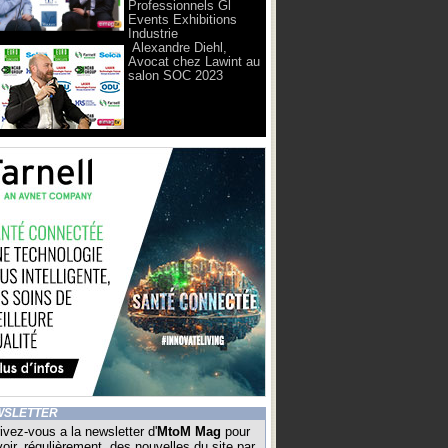
Professionnels Gl
Events Exhibitions
Industrie
Alexandre Diehl,
Avocat chez Lawint au
salon SOC 2023
WSLETTER
ivez-vous a la newsletter d'
MtoM Mag
pour
oir, régulièrement, des nouvelles du site par