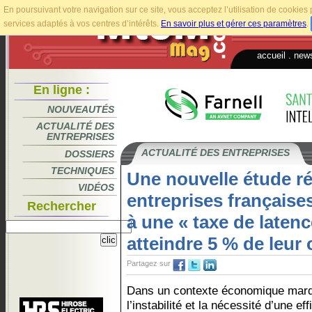
En poursuivant votre navigation sur ce site, vous acceptez l’utilisation de cookie
services adaptés à vos centres d’intérêts.
En savoir plus et gérer ces paramètres
.
accueil
.
news
En ligne :
NOUVEAUTÉS
ACTUALITÉ DES
ENTREPRISES
ACTUALITÉ DES ENTREPRISES
DOSSIERS
TECHNIQUES
Une nouvelle étude ré
VIDÉOS
entreprises française
Rechercher
à une « taxe de laten
atteindre 5 % de leur c
Partagez sur
Dans un contexte économique mar
l’instabilité et la nécessité d’une eff