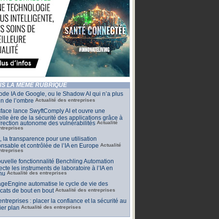
S LA MÊME RUBRIQUE
de IA de Google, ou le Shadow AI qui n’a plus
n de l’ombre
Actualité des entreprises
face lance SwyftComply AI et ouvre une
lle ère de la sécurité des applications grâce à
rrection autonome des vulnérabilités
Actualité
ntreprises
t, la transparence pour une utilisation
nsable et contrôlée de l’IA en Europe
Actualité
ntreprises
uvelle fonctionnalité Benchling Automation
cte les instruments de laboratoire à l’IA en
nu
Actualité des entreprises
geEngine automatise le cycle de vie des
ficats de bout en bout
Actualité des entreprises
 entreprises : placer la confiance et la sécurité au
er plan
Actualité des entreprises