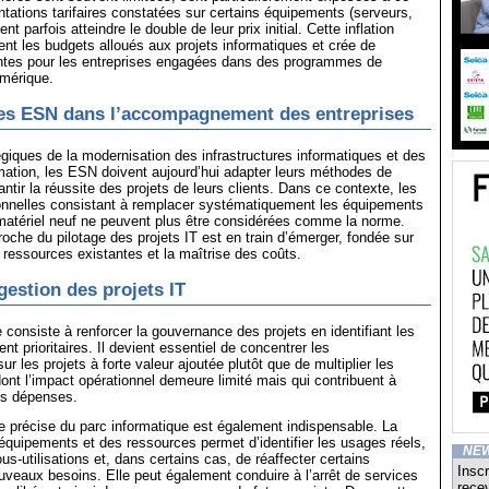
tations tarifaires constatées sur certains équipements (serveurs,
parfois atteindre le double de leur prix initial. Cette inflation
nt les budgets alloués aux projets informatiques et crée de
intes pour les entreprises engagées dans des programmes de
umérique.
des ESN dans l’accompagnement des entreprises
égiques de la modernisation des infrastructures informatiques et des
ation, les ESN doivent aujourd’hui adapter leurs méthodes de
rantir la réussite des projets de leurs clients. Dans ce contexte, les
ionnelles consistant à remplacer systématiquement les équipements
matériel neuf ne peuvent plus être considérées comme la norme.
oche du pilotage des projets IT est en train d’émerger, fondée sur
s ressources existantes et la maîtrise des coûts.
gestion des projets IT
 consiste à renforcer la gouvernance des projets en identifiant les
ment prioritaires. Il devient essentiel de concentrer les
r les projets à forte valeur ajoutée plutôt que de multiplier les
ont l’impact opérationnel demeure limité mais qui contribuent à
es dépenses.
 précise du parc informatique est également indispensable. La
équipements et des ressources permet d’identifier les usages réels,
NE
us-utilisations et, dans certains cas, de réaffecter certains
Inscr
uveaux besoins. Elle peut également conduire à l’arrêt de services
recev