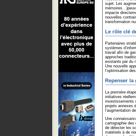
sujet. Les augmen
mémoires…)peuvent 
impacte directeme
nouvelles contra
transformation n
Le rôle clé 
Partenaires strat
systèmes d’inform
travail afin de ga
approches tradit
existants par du 
Une nouvelle appr
l’optimisation de
Repenser la 
La première étape
initiatives réelle
investissements su
projets annexes d
l’augmentation d
Une connaissance
cartographie des 
de détecter les so
matériels à de no