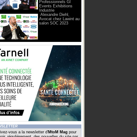
Professionnels Gl
Events Exhibitions
Industrie
Alexandre Diehl,
Avocat chez Lawint au
salon SOC 2023
WSLETTER
ivez-vous a la newsletter d'
MtoM Mag
pour
oir, régulièrement, des nouvelles du site par