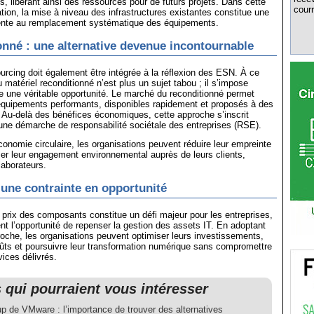
, libérant ainsi des ressources pour de futurs projets. Dans cette
courr
ation, la mise à niveau des infrastructures existantes constitue une
inente au remplacement systématique des équipements.
onné : une alternative devenue incontournable
urcing doit également être intégrée à la réflexion des ESN. À ce
au matériel reconditionné n’est plus un sujet tabou ; il s’impose
une véritable opportunité. Le marché du reconditionné permet
équipements performants, disponibles rapidement et proposés à des
s. Au-delà des bénéfices économiques, cette approche s’inscrit
une démarche de responsabilité sociétale des entreprises (RSE).
économie circulaire, les organisations peuvent réduire leur empreinte
ser leur engagement environnemental auprès de leurs clients,
laborateurs.
une contrainte en opportunité
 prix des composants constitue un défi majeur pour les entreprises,
ent l’opportunité de repenser la gestion des assets IT. En adoptant
oche, les organisations peuvent optimiser leurs investissements,
oûts et poursuivre leur transformation numérique sans compromettre
vices délivrés.
s qui pourraient vous intéresser
up de VMware : l’importance de trouver des alternatives