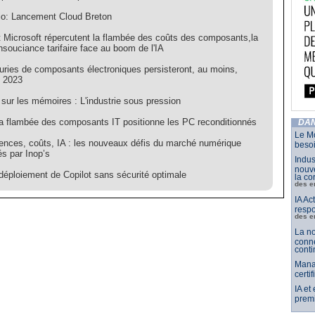
io: Lancement Cloud Breton
t Microsoft répercutent la flambée des coûts des composants,la
'insouciance tarifaire face au boom de l'IA
uries de composants électroniques persisteront, au moins,
n 2023
sur les mémoires : L'industrie sous pression
a flambée des composants IT positionne les PC reconditionnés
DAN
Le Mo
nces, coûts, IA : les nouveaux défis du marché numérique
besoi
és par Inop’s
Indus
nouve
déploiement de Copilot sans sécurité optimale
la co
des e
IA Ac
respo
des e
La no
conne
conti
Mana
certi
IA et
premi