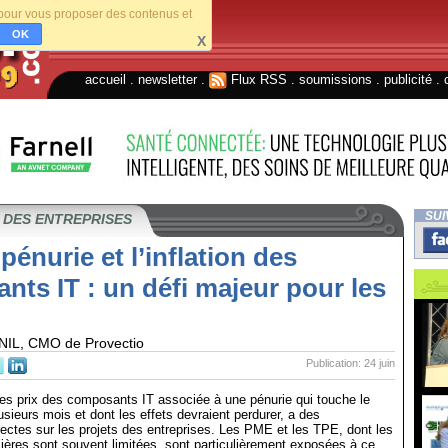
s pour vous proposer des contenus et
OK
X
accueil
.
newsletter
.
Flux RSS
.
soumissions
.
publicité
.
SUI
 DES ENTREPRISES
 pénurie et l’inflation des
ts IT : un défi majeur pour les
IL, CMO de Provectio
Publication: 24 juin
es prix des composants IT associée à une pénurie qui touche le
sieurs mois et dont les effets devraient perdurer, a des
ctes sur les projets des entreprises. Les PME et les TPE, dont les
ières sont souvent limitées, sont particulièrement exposées à ce