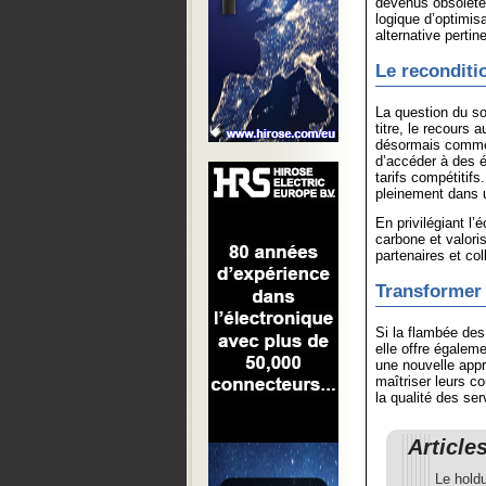
devenus obsolètes
logique d’optimis
alternative pert
Le reconditi
La question du so
titre, le recours 
désormais comme 
d’accéder à des 
tarifs compétitif
pleinement dans 
En privilégiant l’
carbone et valori
partenaires et col
Transformer 
Si la flambée des
elle offre égalem
une nouvelle appr
maîtriser leurs c
la qualité des ser
Article
Le hold