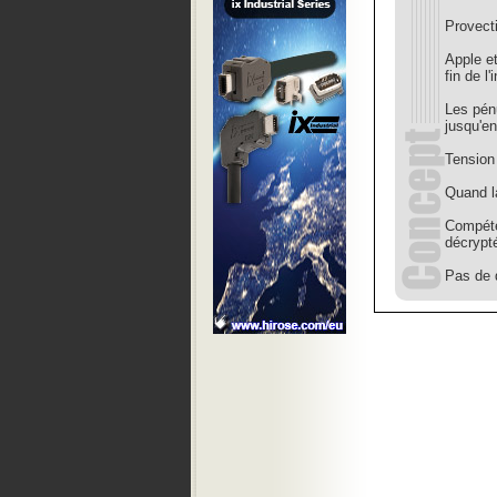
Provect
Apple e
fin de l
Les pén
jusqu'e
Tension 
Quand l
Compéte
décrypt
Pas de 