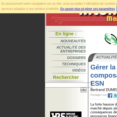
En poursuivant votre navigation sur ce site, vous acceptez l’utilisation de cookie
services adaptés à vos centres d’intérêts.
En savoir plus et gérer ces paramètres
.
En ligne :
NOUVEAUTÉS
ACTUALITÉ DES
ENTREPRISES
ACTUALITÉ
DOSSIERS
TECHNIQUES
Gérer la
VIDÉOS
composan
Rechercher
ESN
Bertrand DUMEN
Partagez sur
La forte hausse d
marché depuis plu
conséquences dire
ressources financ