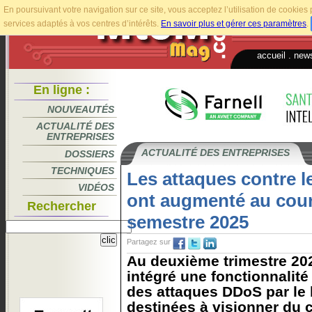
En poursuivant votre navigation sur ce site, vous acceptez l’utilisation de cookie
services adaptés à vos centres d’intérêts.
En savoir plus et gérer ces paramètres
.
accueil
.
news
En ligne :
NOUVEAUTÉS
ACTUALITÉ DES
ENTREPRISES
ACTUALITÉ DES ENTREPRISES
DOSSIERS
TECHNIQUES
Les attaques contre 
VIDÉOS
ont augmenté au cour
Rechercher
semestre 2025
Partagez sur
Au deuxième trimestre 202
intégré une fonctionnalité
des attaques DDoS par le 
destinées à visionner du c