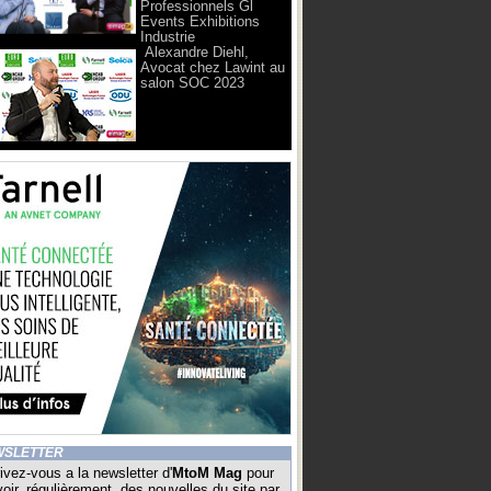
Professionnels Gl
Events Exhibitions
Industrie
Alexandre Diehl,
Avocat chez Lawint au
salon SOC 2023
WSLETTER
ivez-vous a la newsletter d'
MtoM Mag
pour
oir, régulièrement, des nouvelles du site par