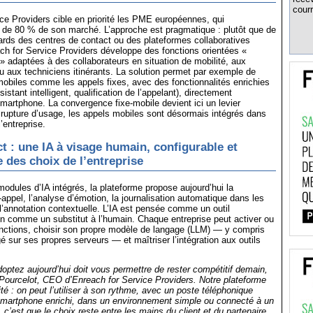
courr
ce Providers cible en priorité les PME européennes, qui
 de 80 % de son marché. L’approche est pragmatique : plutôt que de
ards des centres de contact ou des plateformes collaboratives
ch for Service Providers développe des fonctions orientées «
t » adaptées à des collaborateurs en situation de mobilité, aux
u aux techniciens itinérants. La solution permet par exemple de
mobiles comme les appels fixes, avec des fonctionnalités enrichies
sistant intelligent, qualification de l’appelant), directement
martphone. La convergence fixe-mobile devient ici un levier
s rupture d’usage, les appels mobiles sont désormais intégrés dans
’entreprise.
t : une IA à visage humain, configurable et
 des choix de l’entreprise
modules d’IA intégrés, la plateforme propose aujourd’hui la
-appel, l’analyse d’émotion, la journalisation automatique dans les
t l’annotation contextuelle. L’IA est pensée comme un outil
on comme un substitut à l’humain. Chaque entreprise peut activer ou
onctions, choisir son propre modèle de langage (LLM) — y compris
 sur ses propres serveurs — et maîtriser l’intégration aux outils
ptez aujourd’hui doit vous permettre de rester compétitif demain,
Pourcelot, CEO d’Enreach for Service Providers. Notre plateforme
ilité : on peut l’utiliser à son rythme, avec un poste téléphonique
smartphone enrichi, dans un environnement simple ou connecté à un
 c’est que le choix reste entre les mains du client et du partenaire