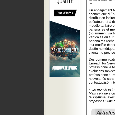
».
Un engagement for
économique d’Enr
distribution indir
opérateurs et à de
modèle tarifaire e
partenaires et me
(notamment via N8
verticales ou su
partenaires reche
leur modèle écono
destin numérique,
clients », précis
Des communication
Enreach for Serv
professionnelle fo
évolutions rapid
professionnels, m
nouveautés sans o
contextualisé, in
« Le monde est mo
Mais cela ne signi
leur rythme, avec 
proposons : une t
Article