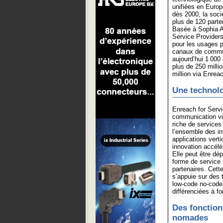
unifiées en Europe
dès 2000, la soci
plus de 120 parte
Basée à Sophia An
Service Providers
pour les usages p
canaux de commun
aujourd’hui 1 000 
plus de 250 millio
million via Enrea
Une technolo
Enreach for Servi
communication voi
riche de services
l’ensemble des in
applications vert
innovation accélér
Elle peut être dé
forme de service 
partenaires. Cett
s’appuie sur des 
low-code no-code)
différenciées à fo
Des fonction
nomades