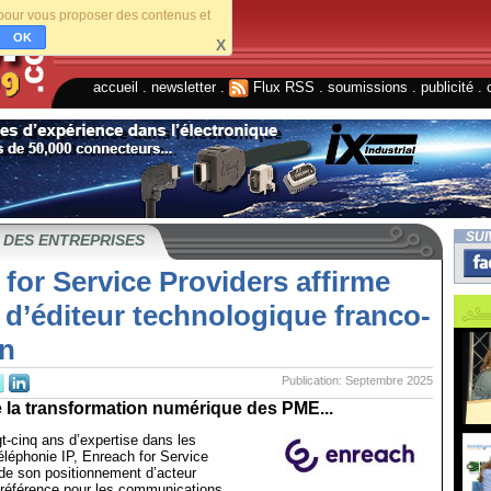
s pour vous proposer des contenus et
OK
X
accueil
.
newsletter
.
Flux RSS
.
soumissions
.
publicité
.
SUI
 DES ENTREPRISES
for Service Providers affirme
 d’éditeur technologique franco-
n
Publication: Septembre 2025
 la transformation numérique des PME...
t-cinq ans d’expertise dans les
éléphonie IP, Enreach for Service
de son positionnement d’acteur
 référence pour les communications