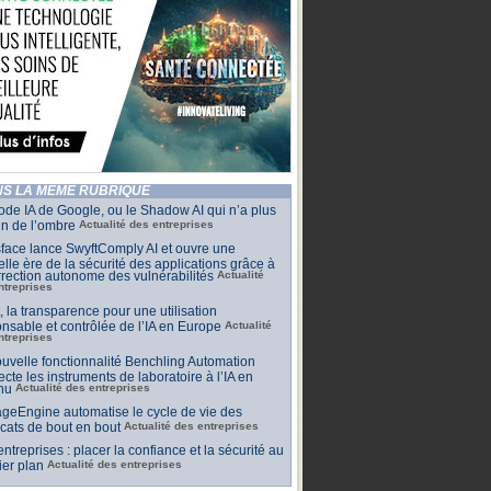
S LA MÊME RUBRIQUE
de IA de Google, ou le Shadow AI qui n’a plus
n de l’ombre
Actualité des entreprises
face lance SwyftComply AI et ouvre une
lle ère de la sécurité des applications grâce à
rrection autonome des vulnérabilités
Actualité
ntreprises
t, la transparence pour une utilisation
nsable et contrôlée de l’IA en Europe
Actualité
ntreprises
uvelle fonctionnalité Benchling Automation
cte les instruments de laboratoire à l’IA en
nu
Actualité des entreprises
geEngine automatise le cycle de vie des
ficats de bout en bout
Actualité des entreprises
 entreprises : placer la confiance et la sécurité au
er plan
Actualité des entreprises