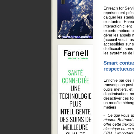
Enreach for Servi
représentent près
calquer les stand
existantes, Enrea
interaction clien
experts métiers o
gérer les appels 
(accueil vocal, as
accessibles sur s
d’efficacité, san
les systèmes de l
Smart contac
respectueuse
Enrichie par des 
transcription post
outils métiers, e
d’optimisation, n
désactiver ces f
un modèle hébergé
métiers.
« Ce que vous ado
résume Bertrand 
offre cette flexib
classique ou un 
CRM. L’important,