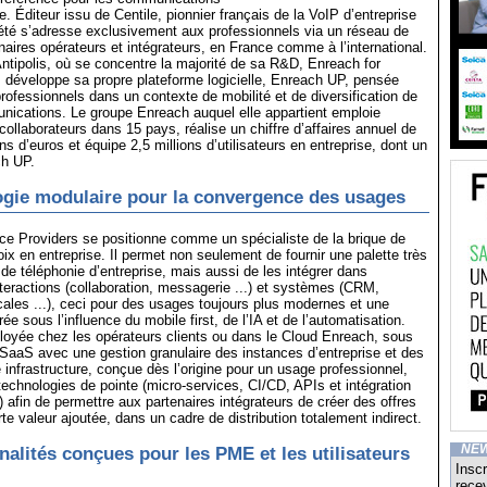
. Éditeur issu de Centile, pionnier français de la VoIP d’entreprise
été s’adresse exclusivement aux professionnels via un réseau de
naires opérateurs et intégrateurs, en France comme à l’international.
tipolis, où se concentre la majorité de sa R&D, Enreach for
 développe sa propre plateforme logicielle, Enreach UP, pensée
rofessionnels dans un contexte de mobilité et de diversification de
ications. Le groupe Enreach auquel elle appartient emploie
collaborateurs dans 15 pays, réalise un chiffre d’affaires annuel de
ns d’euros et équipe 2,5 millions d’utilisateurs en entreprise, dont un
ch UP.
gie modulaire pour la convergence des usages
ce Providers se positionne comme un spécialiste de la brique de
x en entreprise. Il permet non seulement de fournir une palette très
 de téléphonie d’entreprise, mais aussi de les intégrer dans
teractions (collaboration, messagerie ...) et systèmes (CRM,
icales ...), ceci pour des usages toujours plus modernes et une
ée sous l’influence du mobile first, de l’IA et de l’automatisation.
ployée chez les opérateurs clients ou dans le Cloud Enreach, sous
SaaS avec une gestion granulaire des instances d’entreprise et des
e infrastructure, conçue dès l’origine pour un usage professionnel,
technologies de pointe (micro-services, CI/CD, APIs et intégration
 afin de permettre aux partenaires intégrateurs de créer des offres
rte valeur ajoutée, dans un cadre de distribution totalement indirect.
NE
nalités conçues pour les PME et les utilisateurs
Inscr
recev