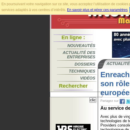
En poursuivant votre navigation sur ce site, vous acceptez l’utilisation de cookie
services adaptés à vos centres d’intérêts.
En savoir plus et gérer ces paramètres
.
En ligne :
NOUVEAUTÉS
ACTUALITÉ DES
ENTREPRISES
ACTUALITÉ
DOSSIERS
TECHNIQUES
Enreach 
VIDÉOS
son rôle
Rechercher
europée
Partagez sur
Au service de
Avec plus de ving
technologies de t
Providers consoli
technologique de