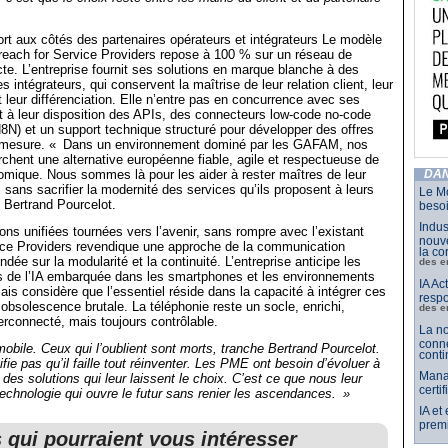
t aux côtés des partenaires opérateurs et intégrateurs Le modèle
each for Service Providers repose à 100 % sur un réseau de
ecte. L’entreprise fournit ses solutions en marque blanche à des
s intégrateurs, qui conservent la maîtrise de leur relation client, leur
t leur différenciation. Elle n’entre pas en concurrence avec ses
t à leur disposition des APIs, des connecteurs low-code no-code
N) et un support technique structuré pour développer des offres
r mesure. « Dans un environnement dominé par les GAFAM, nos
rchent une alternative européenne fiable, agile et respectueuse de
mique. Nous sommes là pour les aider à rester maîtres de leur
DAN
 sans sacrifier la modernité des services qu’ils proposent à leurs
Le Mo
e Bertrand Pourcelot.
besoi
Indus
s unifiées tournées vers l’avenir, sans rompre avec l’existant
nouve
ice Providers revendique une approche de la communication
la co
ndée sur la modularité et la continuité. L’entreprise anticipe les
des e
es de l’IA embarquée dans les smartphones et les environnements
IA Ac
ais considère que l’essentiel réside dans la capacité à intégrer ces
respo
bsolescence brutale. La téléphonie reste un socle, enrichi,
des e
terconnecté, mais toujours contrôlable.
La no
conne
bile. Ceux qui l’oublient sont morts, tranche Bertrand Pourcelot.
conti
fie pas qu’il faille tout réinventer. Les PME ont besoin d’évoluer à
Mana
des solutions qui leur laissent le choix. C’est ce que nous leur
certi
echnologie qui ouvre le futur sans renier les ascendances. »
IA et
premi
s qui pourraient vous intéresser