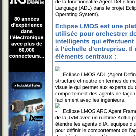
de la fonctionnalité Agent Definition
Language (ADL) dans le projet Ec
Operating System).
Eclipse LMOS est une pla
utilisée pour orchestrer d
intelligents qui effectue
à l’échelle d’entreprise. I
éléments centraux :
Eclipse LMOS ADL (Agent Defini
structuré et neutre en termes de mo
visuelle qui permet aux experts du 
comportement des agents de façon f
facilement avec les ingénieurs.
Eclipse LMOS ARC Agent Framew
de la JVM avec un runtime Kotlin po
étendre les agents d’IA, équipée d’u
pour définir le comportement de l’a