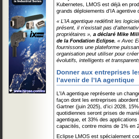
Kubernetes, LMOS est déjà en produ
grands déploiements d’IA agentive 
« L’IA agentique redéfinit les logici
présent, il n’existait pas d’alternat
propriétaires »,
a déclaré Mike Mil
de la Fondation Eclipse.
« Avec E
fournissons une plateforme puissan
organisation peut utiliser pour cré
évolutifs, intelligents et transparent
Donner aux entreprises l
l’avenir de l’IA agentique
L’IA agentique représente un chang
façon dont les entreprises abordent
Gartner (juin 2025), d’ici 2028, 1
quotidiennes seront prises de mani
agentique, et 33% des applications d
capacités, contre moins de 1% en 
Eclipse LMOS est spécialement co