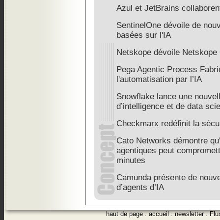
Azul et JetBrains collaboren
SentinelOne dévoile de nouv
basées sur l'IA
Netskope dévoile Netskope 
Pega Agentic Process Fabric
l'automatisation par l’IA
Snowflake lance une nouvell
d’intelligence et de data sci
Checkmarx redéfinit la sécur
Cato Networks démontre qu'
agentiques peut compromettr
minutes
Camunda présente de nouvel
d’agents d’IA
haut de page
.
accueil
.
newsletter
.
Flu