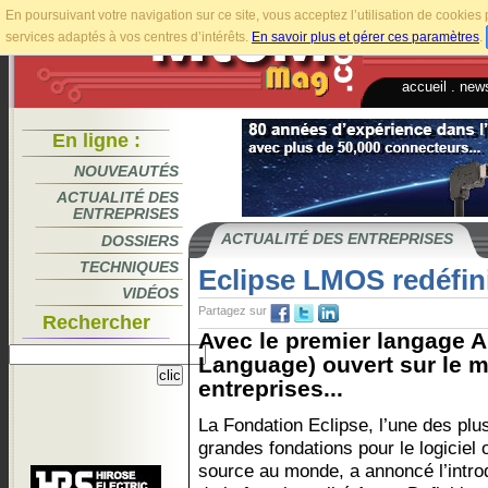
En poursuivant votre navigation sur ce site, vous acceptez l’utilisation de cookie
services adaptés à vos centres d’intérêts.
En savoir plus et gérer ces paramètres
.
accueil
.
news
En ligne :
NOUVEAUTÉS
ACTUALITÉ DES
ENTREPRISES
ACTUALITÉ DES ENTREPRISES
DOSSIERS
TECHNIQUES
Eclipse LMOS redéfini
VIDÉOS
Partagez sur
Rechercher
Avec le premier langage A
Language) ouvert sur le 
entreprises...
La Fondation Eclipse, l’une des plu
grandes fondations pour le logiciel
source au monde, a annoncé l’intro