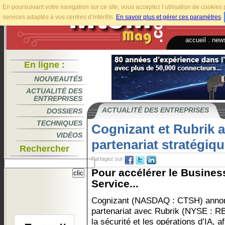
En poursuivant votre navigation sur ce site, vous acceptez l’utilisation de cookie
services adaptés à vos centres d’intérêts.
En savoir plus et gérer ces paramètres
.
accueil
.
news
En ligne :
NOUVEAUTÉS
ACTUALITÉ DES
ENTREPRISES
ACTUALITÉ DES ENTREPRISES
DOSSIERS
TECHNIQUES
Cognizant et Rubrik 
VIDÉOS
partenariat stratégiq
Rechercher
Partagez sur
Pour accélérer le Busines
Service...
Cognizant (NASDAQ : CTSH) annonc
partenariat avec Rubrik (NYSE : RB
la sécurité et les opérations d’IA, 