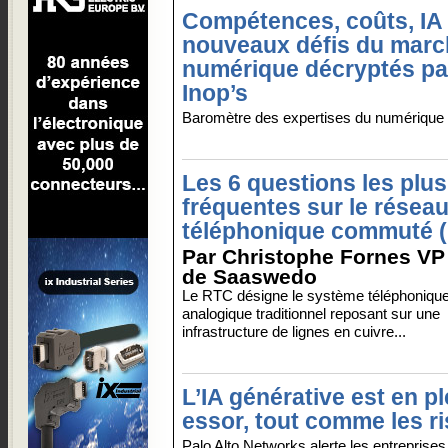
Compétences, coûts, IA 
nouveaux défis du marc
numérique décryptés pa
Inop’s
Baromètre des expertises du numérique 
Les 6 questions les plus
fréquentes sur le résea
téléphonique commuté 
Par Christophe Fornes VP
de Saaswedo
Le RTC désigne le système téléphoniqu
analogique traditionnel reposant sur une
infrastructure de lignes en cuivre...
L’IA générative est en pl
essor, tout comme les r
Palo Alto Networks alerte les entreprises