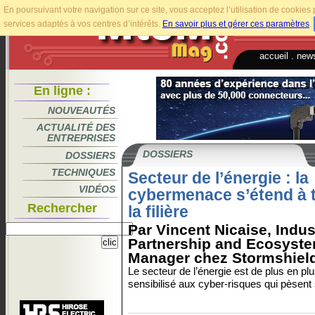
En poursuivant votre navigation sur ce site, vous acceptez l’utilisation de cookie
services adaptés à vos centres d’intérêts.
En savoir plus et gérer ces paramètres
.
accueil
.
news
En ligne :
NOUVEAUTÉS
ACTUALITÉ DES
ENTREPRISES
DOSSIERS
DOSSIERS
TECHNIQUES
Secteur de l’énergie : la
VIDÉOS
cybermenace s’étend à 
Rechercher
la filière
Par Vincent Nicaise, Indus
Partnership and Ecosyst
Manager chez Stormshiel
Le secteur de l’énergie est de plus en pl
sensibilisé aux cyber-risques qui pèsent s