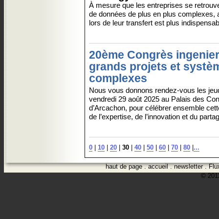
À mesure que les entreprises se retrouv
de données de plus en plus complexes, a
lors de leur transfert est plus indispensa
20ème Congrès ingenier
grands projets et systè
complexes
Nous vous donnons rendez-vous les jeud
vendredi 29 août 2025 au Palais des Co
d’Arcachon, pour célébrer ensemble cette
de l’expertise, de l’innovation et du partag
0
|
10
|
20
|
30
|
40
|
50
|
60
|
70
|
80
|
...
haut de page
.
accueil
.
newsletter
.
Flu
© 2012