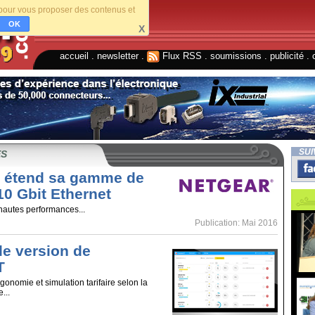
s pour vous proposer des contenus et
OK
X
accueil
.
newsletter
.
Flux RSS
.
soumissions
.
publicité
.
SUI
ES
étend sa gamme de
10 Gbit Ethernet
hautes performances...
Publication: Mai 2016
le version de
T
gonomie et simulation tarifaire selon la
...