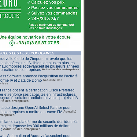
ICLES LES PLUS POPULAIRES
ouvelle étude de Zimperium révèle que les
ues basées sur l’IA ciblent de plus en plus les
naux mobiles et devancent de plusieurs années
éparation des entreprises
Actualité des entreprises
ess Software annonce l’acquisition de l’activité
forme IA et Data de Domo
Actualité des
prises
rance obtient la certification Cisco Preferred
er et renforce ses capacités en infrastructures,
sécurité, solutions collaboratives et projets d’IA
lité des entreprises
io a été désigné OpenAI Select Partner pour
 les entreprises à mettre en œuvre l’IA
Actualité
ntreprises
nt lance sa plateforme de sécurité des identités
uma, et dépasse les 300 millions de dollars
R
Actualité des entreprises
ell Automation et Augury s’associent pour