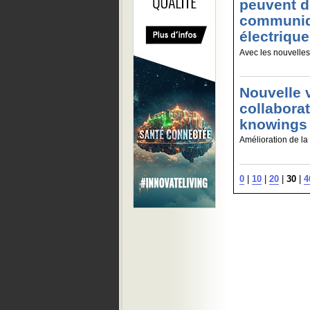
peuvent 
communiq
électriqu
Avec les nouvelles
Nouvelle v
collaborat
knowings
Amélioration de la
0
|
10
|
20
|
30
|
4