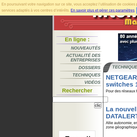
En poursuivant votre navigation sur ce site, vous acceptez l’utilisation de cookie
services adaptés à vos centres d’intérêts.
En savoir plus et gérer ces paramètres
.
En ligne :
NOUVEAUTÉS
ACTUALITÉ DES
ENTREPRISES
TECHNIQU
DOSSIERS
TECHNIQUES
NETGEAR 
VIDÉOS
switches 
Rechercher
Pour des réseaux 
La nouvel
DATALER
Allie autonomie, er
zone géographique