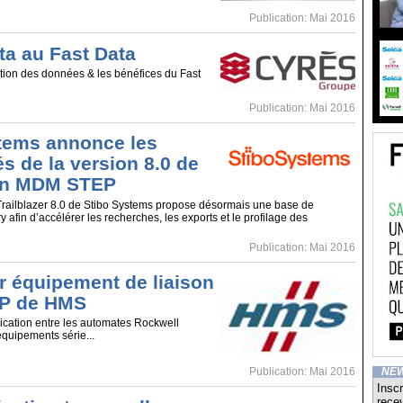
Publication: Mai 2016
ta au Fast Data
sation des données & les bénéfices du Fast
Publication: Mai 2016
tems annonce les
s de la version 8.0 de
ion MDM STEP
Trailblazer 8.0 de Stibo Systems propose désormais une base de
afin d’accélérer les recherches, les exports et le profilage des
Publication: Mai 2016
r équipement de liaison
IP de HMS
cation entre les automates Rockwell
équipements série...
Publication: Mai 2016
NE
Inscr
recev