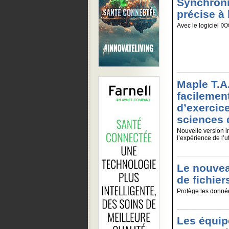
Synchroni
précise à
Avec le logiciel IXX
Maple T.A
facilemen
d’exercic
sciences 
Nouvelle version in
l’expérience de l’uti
Le nouveau
de fichier
Protège les données
Les équip