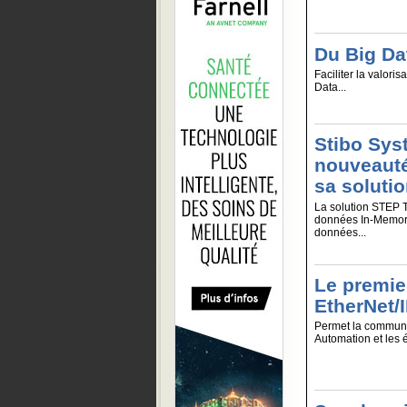
Du Big Da
Faciliter la valori
Data...
Stibo Sys
nouveauté
sa solut
La solution STEP 
données In-Memory 
données...
Le premie
EtherNet/
Permet la communi
Automation et les 