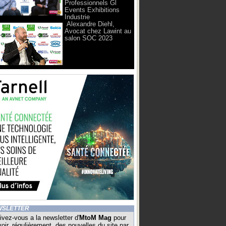
Professionnels Gl
Events Exhibitions
Industrie
Alexandre Diehl,
Avocat chez Lawint au
salon SOC 2023
WSLETTER
ivez-vous a la newsletter d'
MtoM Mag
pour
oir, régulièrement, des nouvelles du site par