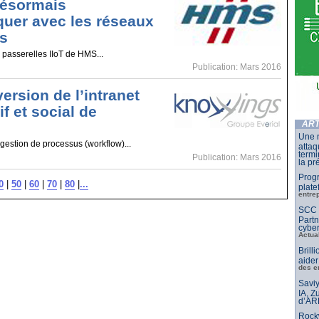
désormais
uer avec les réseaux
es
 passerelles IIoT de HMS...
Publication: Mars 2016
ersion de l’intranet
if et social de
ART
Une n
 gestion de processus (workflow)...
attaq
termi
Publication: Mars 2016
la pr
Progr
0
|
50
|
60
|
70
|
80
|
...
plate
entre
SCC F
Partn
cyber
Actua
Brill
aider
des e
Saviy
IA, Z
d’AR
Rockw