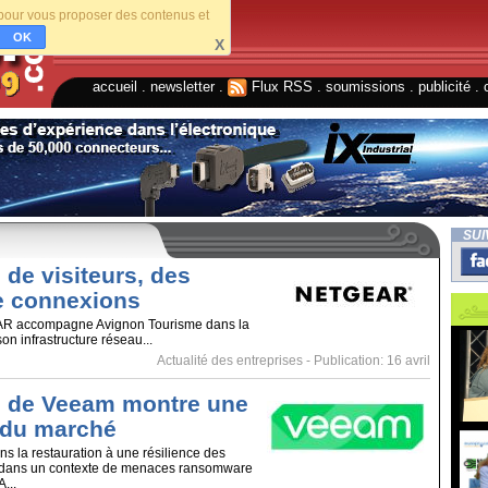
s pour vous proposer des contenus et
OK
X
accueil
.
newsletter
.
Flux RSS
.
soumissions
.
publicité
.
SUI
 de visiteurs, des
de connexions
 accompagne Avignon Tourisme dans la
on infrastructure réseau...
Actualité des entreprises
- Publication: 16 avril
e de Veeam montre une
 du marché
ns la restauration à une résilience des
 dans un contexte de menaces ransomware
A...