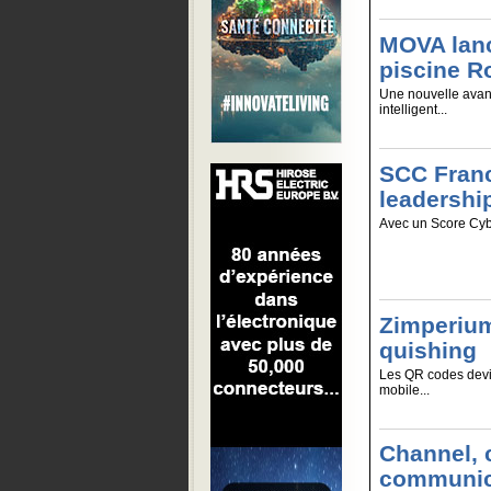
MOVA lanc
piscine R
Une nouvelle avan
intelligent...
SCC Franc
leadershi
Avec un Score Cyb
Zimperium
quishing
Les QR codes devi
mobile...
Channel, 
communica