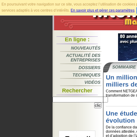
En poursuivant votre navigation sur ce site, vous acceptez l’utilisation de cookie
services adaptés à vos centres d’intérêts.
En savoir plus et gérer ces paramètres
.
En ligne :
NOUVEAUTÉS
ACTUALITÉ DES
ENTREPRISES
SOMMAIRE
DOSSIERS
TECHNIQUES
Un million
VIDÉOS
milliers 
Rechercher
Comment NETGEAR
transformation de s
Une étud
évolution
De la confiance da
données attestée,
et d’adoption de l’I