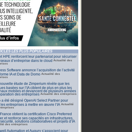
ICLES LES PLUS POPULAIRES
t HPE renforcent leur partenariat pour sécuriser
éseaux d’entreprise dans le cloud
Actualité des
prises
ess Software annonce l’acquisition de l’activité
forme IA et Data de Domo
Actualité des
prises
ouvelle étude de Zimperium révèle que les
ues basées sur l’IA ciblent de plus en plus les
naux mobiles et devancent de plusieurs années
éparation des entreprises
Actualité des entreprises
io a été désigné OpenAI Select Partner pour
 les entreprises à mettre en œuvre l’IA
Actualité
ntreprises
rance obtient la certification Cisco Preferred
er et renforce ses capacités en infrastructures,
sécurité, solutions collaboratives et projets d’IA
lité des entreprises
ell Automation et Augury s’associent pour