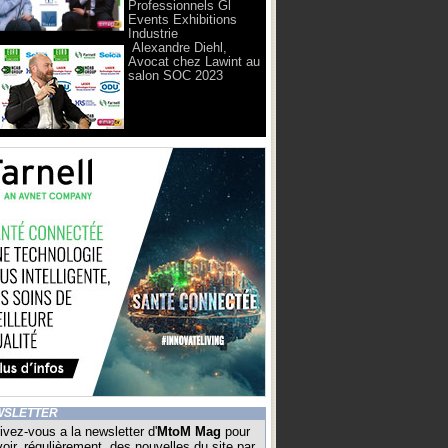
Professionnels Gl
Events Exhibitions
Industrie
Alexandre Diehl,
Avocat chez Lawint au
salon SOC 2023
WSLETTER
ivez-vous a la newsletter d'
MtoM Mag
pour
oir, régulièrement, des nouvelles du site par