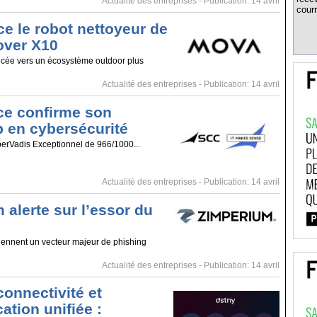
Actualité des entreprises
- Publication: 14 avril
courr
e le robot nettoyeur de
over X10
cée vers un écosystème outdoor plus
Actualité des entreprises
- Publication: 14 avril
e confirme son
p en cybersécurité
erVadis Exceptionnel de 966/1000...
Actualité des entreprises
- Publication: 14 avril
 alerte sur l’essor du
ennent un vecteur majeur de phishing
Actualité des entreprises
- Publication: 14 avril
connectivité et
tion unifiée :