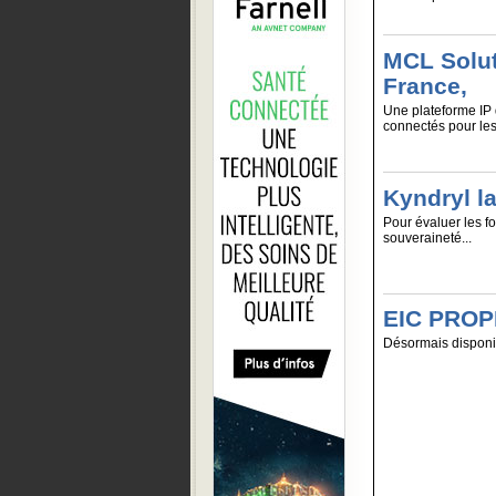
MCL Solut
France,
Une plateforme IP 
connectés pour les
Kyndryl l
Pour évaluer les f
souveraineté...
EIC PROPE
Désormais disponib