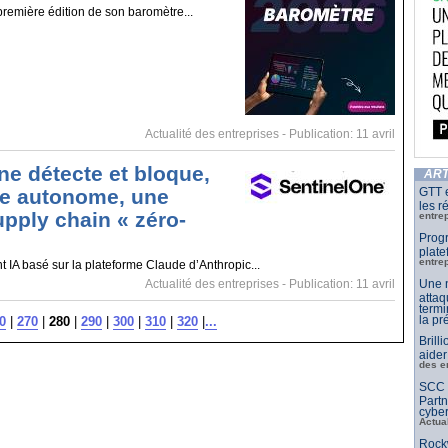
première édition de son baromètre...
Actualité des entreprises
- Publication: 11 avril
ne détecte et bloque,
ART
GTT e
e autonome, une
les r
upply chain « zéro-
entre
Progr
plate
entre
t IA basé sur la plateforme Claude d’Anthropic...
Une n
Actualité des entreprises
- Publication: 11 avril
attaq
termi
la pr
0
|
270
|
280
|
290
|
300
|
310
|
320
|
...
Brill
aider
des e
SCC F
Partn
cyber
Actua
Rockw