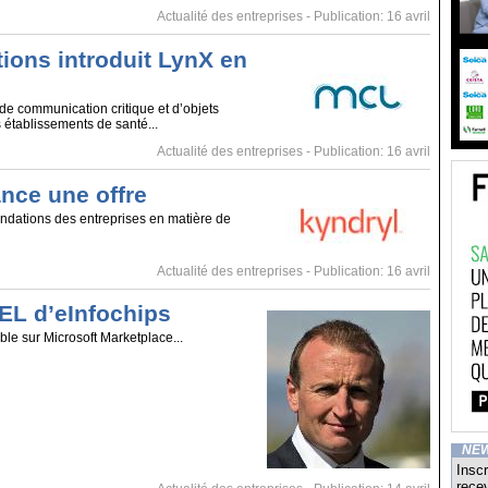
Actualité des entreprises
- Publication: 16 avril
ions introduit LynX en
de communication critique et d’objets
 établissements de santé...
Actualité des entreprises
- Publication: 16 avril
ance une offre
ondations des entreprises en matière de
Actualité des entreprises
- Publication: 16 avril
L d’eInfochips
le sur Microsoft Marketplace...
NE
Inscr
recev