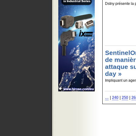
Dstny présente la 
SentinelO
de manièr
attaque s
day »
Impliquant un agen
...
|
240
|
250
|
26